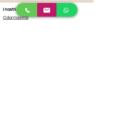
I nostri servizi :
Odontoiatria
Dentisti pediatrici
Ortodonzia
Invisalign
Estetica dentale
Aumento delle labbra
Sbiancamento dei denti
Dentista biologico
Odontoiatria per disabili
Link utili :
Chi siamo
Blog
Contacto
Termini e condizioni