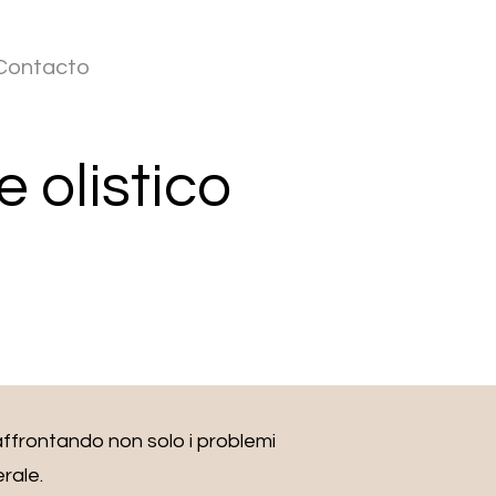
Contacto
e olistico
 affrontando non solo i problemi
rale.