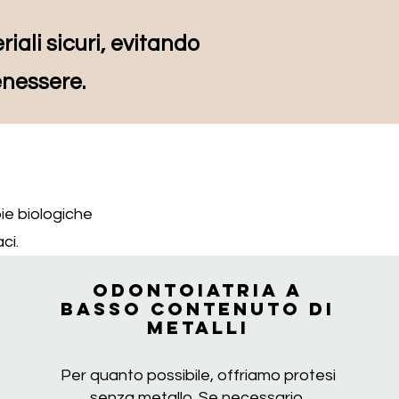
iali sicuri, evitando
enessere.
ie biologiche
ci.
Odontoiatria a
basso contenuto di
metalli
Per quanto possibile, offriamo protesi
senza metallo. Se necessario,