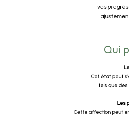
vos progrès
ajustement
Qui p
Le
Cet état peut s
tels que des 
Les p
Cette affection peut e