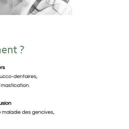
ment ?
rs
ucco-dentaires,
 mastication.
usion
e maladie des gencives,