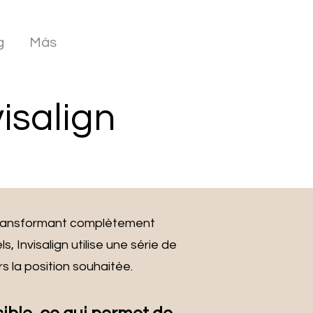
g
Más
visalign
s, transformant complètement
, Invisalign utilise une série de
 la position souhaitée.