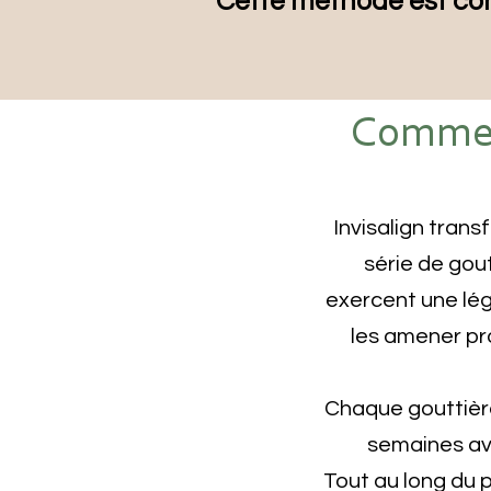
Cette méthode est conf
Comment
Invisalign trans
série de gou
exercent une lég
les amener pr
Chaque gouttière
semaines ava
T
out au long du 